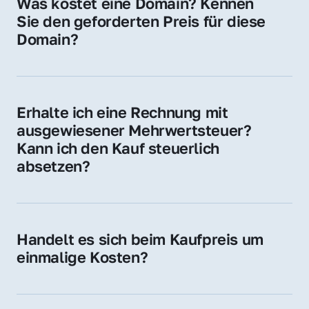
Was kostet eine Domain? Kennen 
Adressen oder als digitale Investition.
Sie den geforderten Preis für diese 
Domain?
Der Preis variiert je nach Domain. Für diese 
Domain liegt ein konkreter Kaufpreis vor – 
kontaktieren Sie uns gerne für ein 
Erhalte ich eine Rechnung mit 
unverbindliches Angebot.
ausgewiesener Mehrwertsteuer? 
Kann ich den Kauf steuerlich 
absetzen?
Ja, Sie erhalten eine Rechnung mit MwSt. 
Für Unternehmen ist der Kauf in der Regel 
steuerlich absetzbar.
Handelt es sich beim Kaufpreis um 
einmalige Kosten?
Ja. Der Kaufpreis ist einmalig. Nur beim 
späteren Betrieb der Domain (z. B. beim 