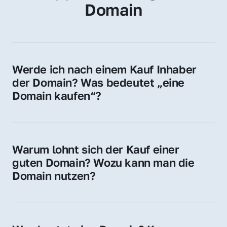
Domain
Werde ich nach einem Kauf Inhaber 
der Domain? Was bedeutet „eine 
Domain kaufen“?
Ja, Sie werden der offizielle Domain-Inhaber. 
Sie erhalten alle Rechte zur Nutzung, 
Verwaltung oder Weiterveräußerung der 
Warum lohnt sich der Kauf einer 
Domain.
guten Domain? Wozu kann man die 
Domain nutzen?
Eine starke Domain steigert Sichtbarkeit, 
Vertrauen und Markenwert. Nutzen Sie sie 
für Ihre Website, Weiterleitung, E-Mail-