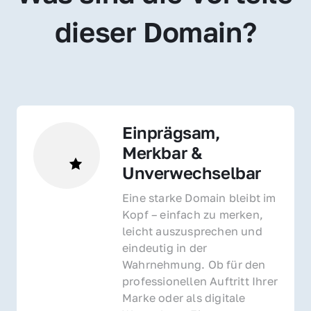
dieser Domain?
Einprägsam, 
Merkbar & 
Unverwechselbar
Eine starke Domain bleibt im 
Kopf – einfach zu merken, 
leicht auszusprechen und 
eindeutig in der 
Wahrnehmung. Ob für den 
professionellen Auftritt Ihrer 
Marke oder als digitale 