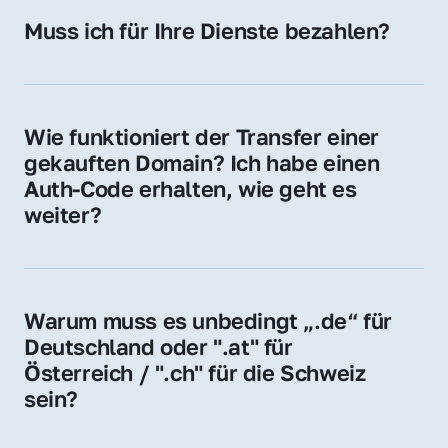
Hosting-Anbieter) fallen geringe laufende 
Muss ich für Ihre Dienste bezahlen?
Gebühren an. Diese bewegen sich für .de 
Nein, bei uns zahlen Sie nur den Kaufpreis 
Domains bei ca. 5€ / Jahr
der Domain – ohne zusätzliche Vermittlungs- 
oder Servicegebühren.
Wie funktioniert der Transfer einer 
gekauften Domain? Ich habe einen 
Auth-Code erhalten, wie geht es 
weiter?
Mit dem Auth-Code beauftragen Sie Ihren 
Provider, die Domain zu übernehmen. Gerne 
begleiten wir Sie bei diesem einfachen und 
Warum muss es unbedingt „.de“ für 
schnellen Prozess.
Deutschland oder ".at" für 
Österreich / ".ch" für die Schweiz 
sein?
Diese Endungen stehen für regionale 